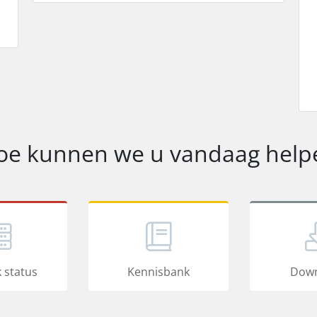
oe kunnen we u vandaag help
 status
Kennisbank
Down