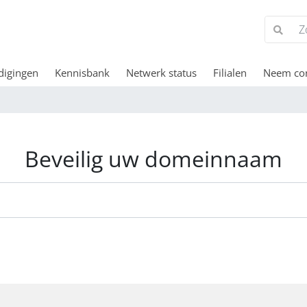
digingen
Kennisbank
Netwerk status
Filialen
Neem con
Beveilig uw domeinnaam