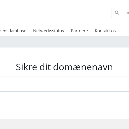
densdatabase
Netværksstatus
Partnere
Kontakt os
Sikre dit domænenavn