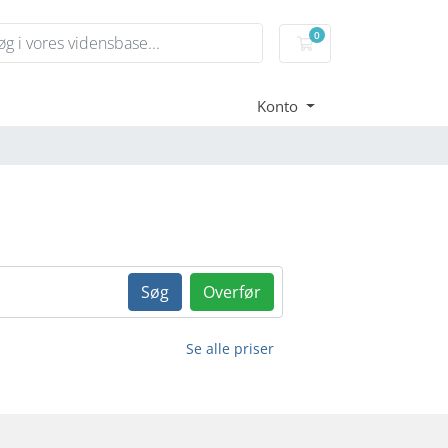
0
Bestillingskurv
Konto
Søg
Overfør
Se alle priser